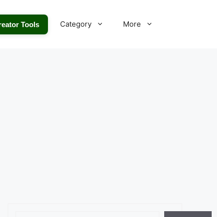
Category
More
reator Tools
Search